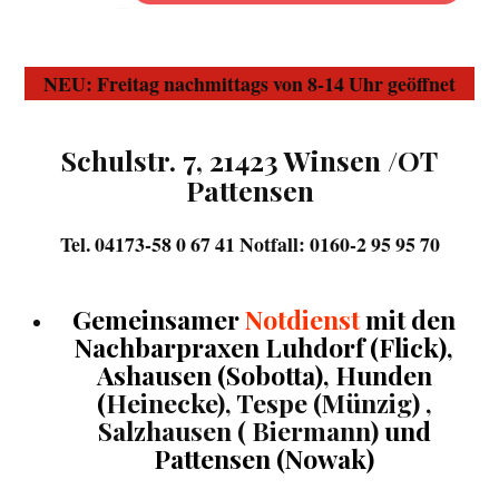
NEU: Freitag nachmittags von 8-14 Uhr geöffnet
Schulstr. 7, 21423 Winsen /OT
Pattensen
Tel. 04173-58 0 67 41 Notfall: 0160-2 95 95 70
Gemeinsamer
Notdienst
mit den
Nachbarpraxen
Luhdorf (Flick),
Ashausen (Sobotta), Hunden
(
Heinecke), Tespe (Münzig) ,
Salzhausen ( Biermann)
und
Pattensen (Nowak)