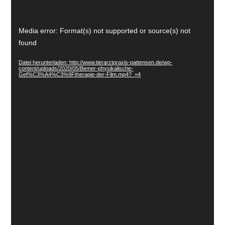
Video-
Media error: Format(s) not supported or source(s) not
Player
found
Datei herunterladen: http://www.tierarztpraxis-pattensen.de/wp-
content/uploads/2020/05/Bemer-physikalische-
Gef%C3%A4%C3%9Ftherapie-der-Film.mp4?_=4