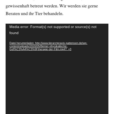
gewissenhaft betreut werden. Wir werden sie gerne
Beraten und ihr Tier behandeln.
Video-
Media error: Format(s) not supported or source(s) not
Player
found
Datei herunterladen: http://www.tierarztpraxis-pattensen.de/wp-
content/uploads/2020/05/Bemer-physikalische-
Gef%C3%A4%C3%9Ftherapie-der-Film.mp4?_=3