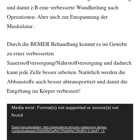
und damit z.B eine verbesserte Wundheilung nach
Operationen. Aber auch zur Entspannung der
Muskulatur .
Durch die BEMER Behandlung kommt es im Gewebe
zu einer verbesserten
Sauerstoffversorgung/Nährstoffversorgung und dadurch
kann jede Zelle besser arbeiten. Natürlich werden die
Abbaustoffe auch besser abtransportiert und damit die
Entgiftung im Körper verbessert!
Video-
Media error: Format(s) not supported or source(s) not
Player
found
Datei herunterladen: http://www.tierarztpraxis-pattensen.de/wp-
content/uploads/2020/05/Gef%C3%A4%C3%9Fe-2.mp4?_=1