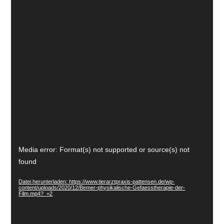
Video-
Media error: Format(s) not supported or source(s) not
Player
found
Datei herunterladen: https://www.tierarztpraxis-pattensen.de/wp-
content/uploads/2020/12/Bemer-physikalische-Gefaesstherapie-der-
Film.mp4?_=2