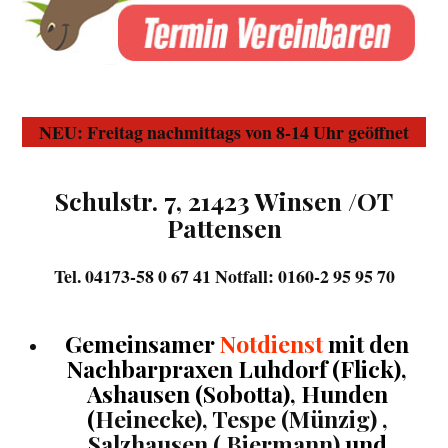
NEU: Freitag nachmittags von 8-14 Uhr geöffnet
Schulstr. 7, 21423 Winsen /OT
Pattensen
Tel. 04173-58 0 67 41 Notfall: 0160-2 95 95 70
Gemeinsamer
Notdienst
mit den
Nachbarpraxen
Luhdorf (Flick),
Ashausen (Sobotta), Hunden
(
Heinecke), Tespe (Münzig) ,
Salzhausen ( Biermann)
und