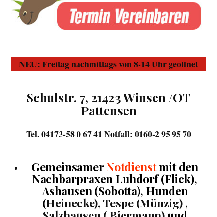
NEU: Freitag nachmittags von 8-14 Uhr geöffnet
Schulstr. 7, 21423 Winsen /OT
Pattensen
Tel. 04173-58 0 67 41 Notfall: 0160-2 95 95 70
Gemeinsamer
Notdienst
mit den
Nachbarpraxen
Luhdorf (Flick),
Ashausen (Sobotta), Hunden
(
Heinecke), Tespe (Münzig) ,
Salzhausen ( Biermann)
und